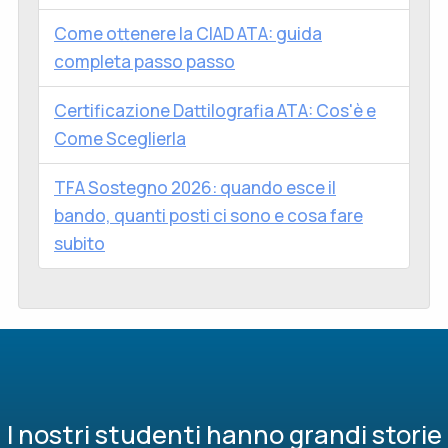
Come ottenere la CIAD ATA: guida
completa passo passo
Certificazione Dattilografia ATA: Cos'è e
Come Sceglierla
TFA Sostegno 2026: quando esce il
bando, quanti posti ci sono e cosa fare
subito
I nostri studenti hanno grandi storie