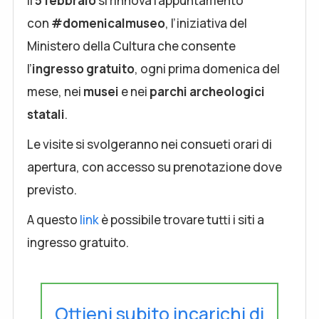
Il
5 febbraio
si rinnova l’appuntamento
con
#domenicalmuseo
, l’iniziativa del
Ministero della Cultura che consente
l’
ingresso gratuito
, ogni prima domenica del
mese, nei
musei
e nei
parchi archeologici
statali
.
Le visite si svolgeranno nei consueti orari di
apertura, con accesso su prenotazione dove
previsto.
A questo
link
è possibile trovare tutti i siti a
ingresso gratuito.
Ottieni subito incarichi di