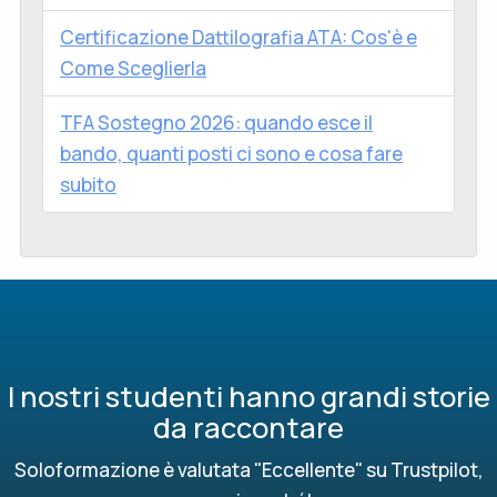
Certificazione Dattilografia ATA: Cos'è e
Come Sceglierla
TFA Sostegno 2026: quando esce il
bando, quanti posti ci sono e cosa fare
subito
I nostri studenti hanno grandi storie
da raccontare
Soloformazione è valutata "Eccellente" su Trustpilot,