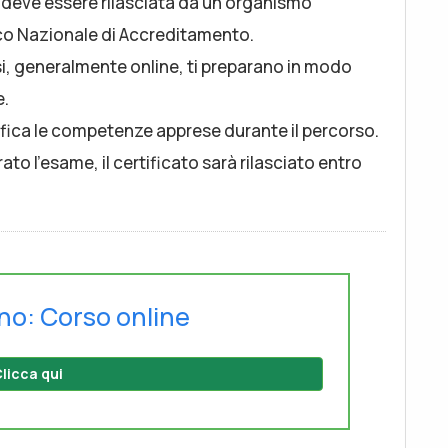
 deve essere rilasciata da un organismo
nico Nazionale di Accreditamento.
si, generalmente online, ti preparano in modo
e.
rifica le competenze apprese durante il percorso.
to l’esame, il certificato sarà rilasciato entro
no: Corso online
licca qui