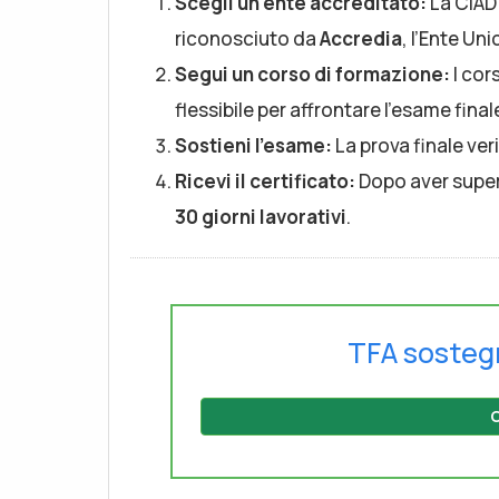
Scegli un ente accreditato:
La CIAD
riconosciuto da
Accredia
, l’Ente U
Segui un corso di formazione:
I cor
flessibile per affrontare l’esame final
Sostieni l’esame:
La prova finale ve
Ricevi il certificato:
Dopo aver supera
30 giorni lavorativi
.
TFA sosteg
C