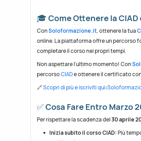
🎓
Come Ottenere la CIAD 
Con
Soloformazione.it
, ottenere la tua
C
online. La piattaforma offre un percorso f
completare il corso nei propri tempi.
Non aspettare l’ultimo momento! Con
Sol
percorso
CIAD
e ottenere il certificato co
🔗
Scopri di più e iscriviti qui
:
Soloformazio
✅
Cosa Fare Entro Marzo 
Per rispettare la scadenza del
30 aprile 2
Inizia subito il corso CIAD:
Più tempo