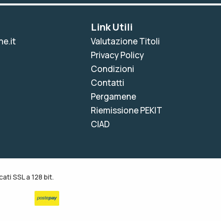
Link Utili
e.it
Valutazione Titoli
Privacy Policy
Condizioni
Contatti
Pergamene
Riemissione PEKIT
CIAD
ati SSL a 128 bit.