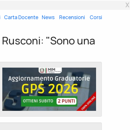
X
i
Carta Docente
News
Recensioni
Corsi
np Rusconi: "Sono una