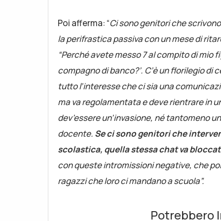
Poi afferma: “
Ci sono genitori che scrivono
la perifrastica passiva con un mese di ritar
“Perché avete messo 7 al compito di mio figl
compagno di banco?’. C’è un florilegio di 
tutto l’interesse che ci sia una comunicazio
ma va regolamentata e deve rientrare in 
dev’essere un’invasione, né tantomeno una
docente.
Se ci sono genitori che interv
scolastica, quella stessa chat va blocca
con queste intromissioni negative, che poi
ragazzi che loro ci mandano a scuola”.
Potrebbero I