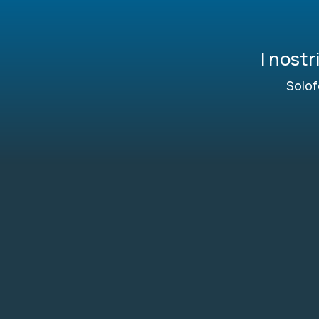
I nost
Solof