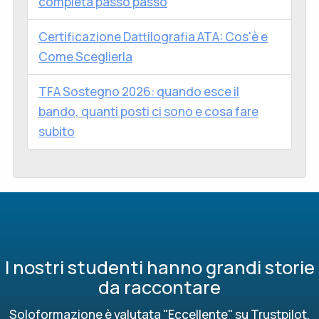
completa passo passo
Certificazione Dattilografia ATA: Cos'è e
Come Sceglierla
TFA Sostegno 2026: quando esce il
bando, quanti posti ci sono e cosa fare
subito
I nostri studenti hanno grandi storie
da raccontare
Soloformazione è valutata "Eccellente" su Trustpilot,