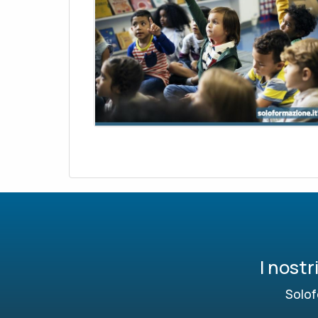
I nost
Solof