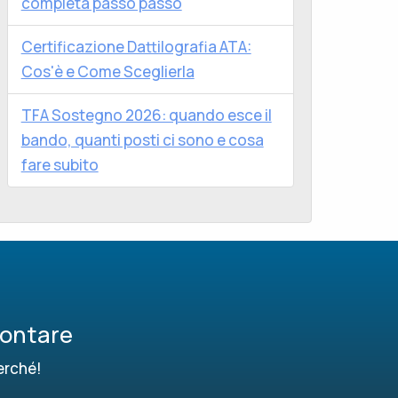
completa passo passo
Certificazione Dattilografia ATA:
Cos'è e Come Sceglierla
TFA Sostegno 2026: quando esce il
bando, quanti posti ci sono e cosa
fare subito
contare
erché!