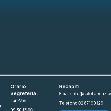
Orario
Recapiti
Segreteria:
Email: info@soloformazion
Lun-Ven
Telefono 02 87199126
3
09.30 13.00