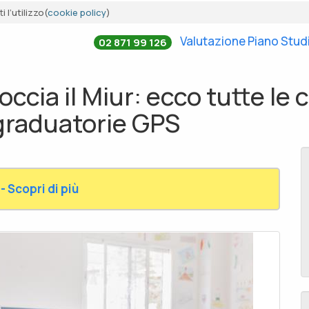
 l’utilizzo(
cookie policy
)
Valutazione Piano Stud
02 871 99 126
occia il Miur: ecco tutte le 
 graduatorie GPS
- Scopri di più