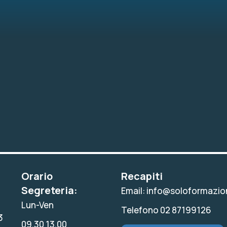
Orario
Recapiti
Segreteria:
Email: info@soloformazion
Lun-Ven
Telefono 02 87199126
3
09.30 13.00