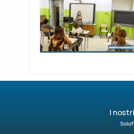
I nost
Solof