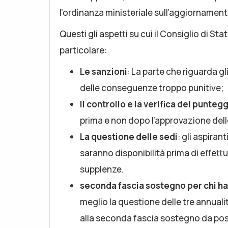
l’ordinanza ministeriale sull’aggiornamento
Questi gli aspetti su cui il Consiglio di St
particolare:
Le sanzioni
: La parte che riguarda g
delle conseguenze troppo punitive;
Il controllo e la verifica del punte
prima e non dopo l’approvazione dell
La questione delle sedi
: gli aspirant
saranno disponibilità prima di effett
supplenze.
seconda fascia sostegno per chi ha 
meglio la questione delle tre annua
alla seconda fascia sostegno da pos