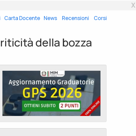
X
i
Carta Docente
News
Recensioni
Corsi
criticità della bozza