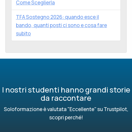
Come Sceglierla
TFA Sostegno 2026: quando esce il
bando, quanti posti ci sono e cosa fare
subito
I nostri studenti hanno grandi storie
da raccontare
Soloformazione è valutata "Eccellente" su Trustpilot,
scopri perché!