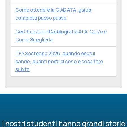
Come ottenere la CIAD ATA: guida
completa passo passo
Certificazione Dattilografia ATA: Cos'è e
Come Sceglierla
TFA Sostegno 2026: quando esce il
bando, quanti posti ci sono e cosa fare
subito
I nostri studenti hanno grandi storie