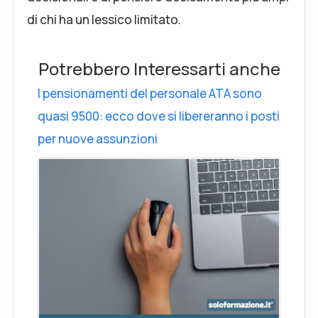
di chi ha un lessico limitato.
Potrebbero Interessarti anche
I pensionamenti del personale ATA sono
quasi 9500: ecco dove si libereranno i posti
per nuove assunzioni