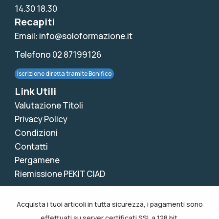
14.30 18.30
Recapiti
Email: info@soloformazione.it
Telefono 02 87199126
Iscrizione diretta tramite Bonifico
Link Utili
Valutazione Titoli
Privacy Policy
Condizioni
Contatti
Pergamene
Riemissione PEKIT CIAD
Acquista i tuoi articoli in tutta sicurezza, i pagamenti sono
effettuati su server certificati SSL a 128 bit.