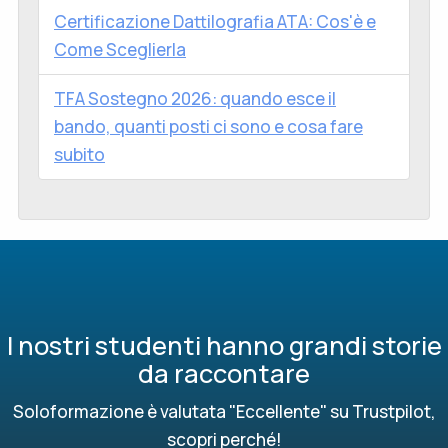
Certificazione Dattilografia ATA: Cos'è e
Come Sceglierla
TFA Sostegno 2026: quando esce il
bando, quanti posti ci sono e cosa fare
subito
I nostri studenti hanno grandi storie
da raccontare
Soloformazione è valutata "Eccellente" su Trustpilot,
scopri perché!