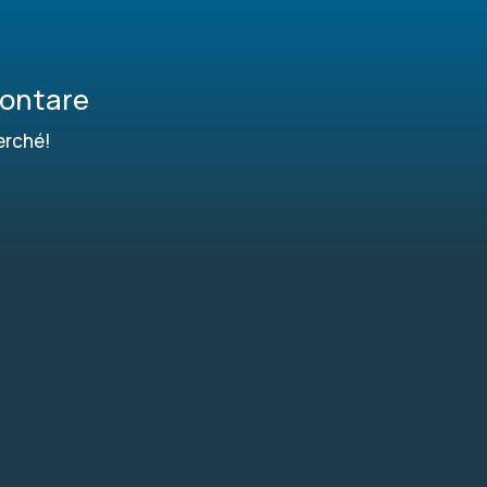
contare
erché!