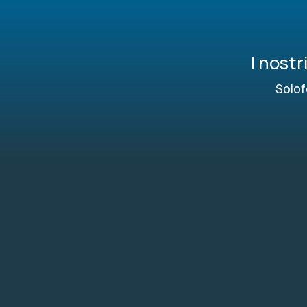
I nost
Solof