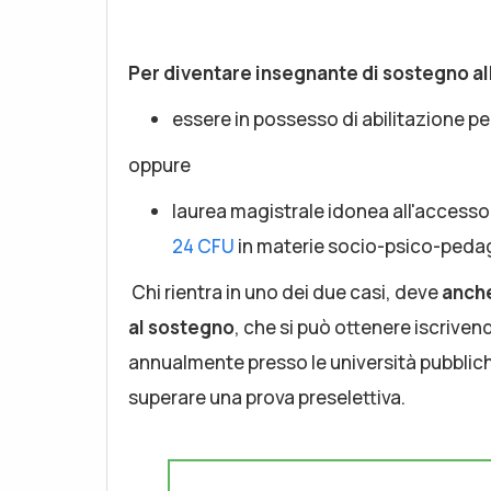
Per diventare insegnante di sostegno al
essere in possesso di abilitazione p
oppure
laurea magistrale idonea all'accesso
24 CFU
in materie socio-psico-peda
Chi rientra in uno dei due casi, deve
anche
al sostegno
, che si può ottenere iscriven
annualmente presso le università pubbliche
superare una prova preselettiva.