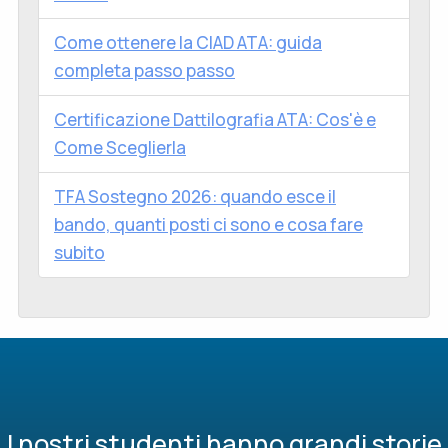
Come ottenere la CIAD ATA: guida
completa passo passo
Certificazione Dattilografia ATA: Cos'è e
Come Sceglierla
TFA Sostegno 2026: quando esce il
bando, quanti posti ci sono e cosa fare
subito
I nostri studenti hanno grandi storie