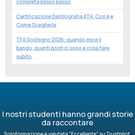
completa passo passo
Certificazione Dattilografia ATA: Cos'è e
Come Sceglierla
TFA Sostegno 2026: quando esce il
bando, quanti posti ci sono e cosa fare
subito
I nostri studenti hanno grandi storie
da raccontare
Soloformazione è valutata "Eccellente" su Trustpilot,