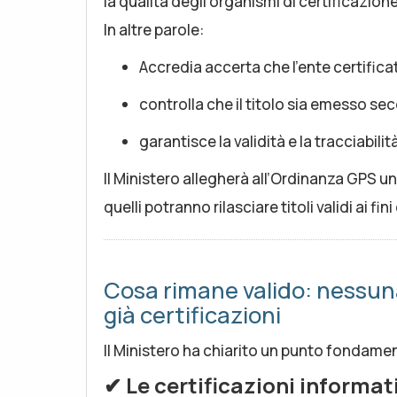
la qualità degli organismi di certificazione
In altre parole:
Accredia accerta che l’ente certificat
controlla che il titolo sia emesso s
garantisce la validità e la tracciabili
Il Ministero allegherà all’Ordinanza GPS u
quelli potranno rilasciare titoli validi ai fi
Cosa rimane valido: nessuna
già certificazioni
Il Ministero ha chiarito un punto fondame
✔
Le certificazioni informat