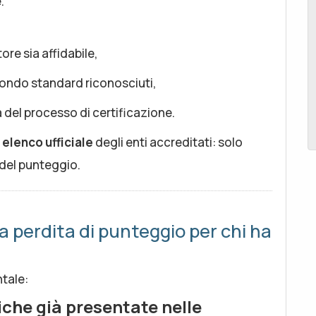
.
ore sia affidabile,
econdo standard riconosciuti,
tà del processo di certificazione.
n
elenco ufficiale
degli enti accreditati: solo
ni del punteggio.
 perdita di punteggio per chi ha
ntale:
iche già presentate nelle