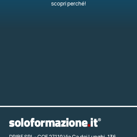
scopri perché!
DRIBE SRL
- COE 27110 Via Ca dei Lunghi, 136