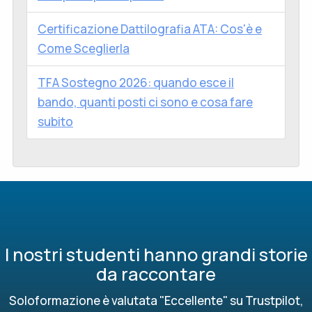
Certificazione Dattilografia ATA: Cos'è e
Come Sceglierla
TFA Sostegno 2026: quando esce il
bando, quanti posti ci sono e cosa fare
subito
I nostri studenti hanno grandi storie
da raccontare
Soloformazione è valutata "Eccellente" su Trustpilot,