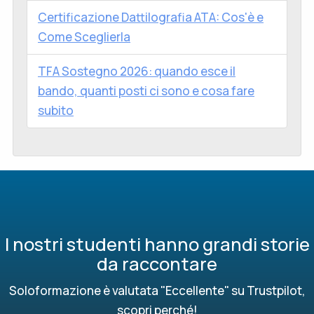
Certificazione Dattilografia ATA: Cos'è e
Come Sceglierla
TFA Sostegno 2026: quando esce il
bando, quanti posti ci sono e cosa fare
subito
I nostri studenti hanno grandi storie
da raccontare
Soloformazione è valutata "Eccellente" su Trustpilot,
scopri perché!