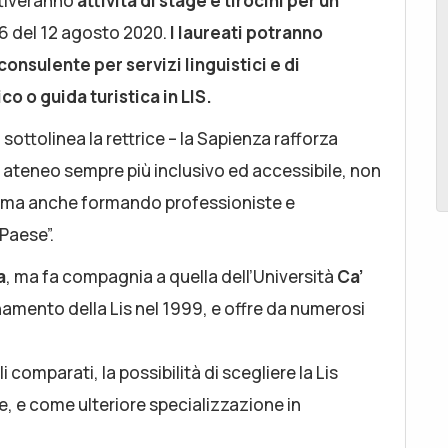
attiveranno
attività di stage e tirocini per un
46 del 12 agosto 2020.
I laureati potranno
consulente per servizi linguistici e di
 o guida turistica in LIS.
sottolinea la rettrice – la Sapienza rafforza
 ateneo sempre più inclusivo ed accessibile, non
e, ma anche formando professioniste e
 Paese”.
a
, ma fa compagnia a quella dell’Università
Ca’
namento della Lis nel 1999, e offre da numerosi
li comparati, la possibilità di scegliere la Lis
le, e come ulteriore specializzazione in