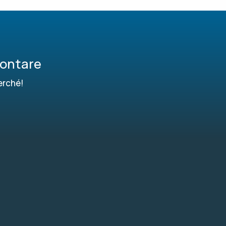
contare
erché!