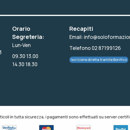
Orario
Recapiti
Segreteria:
Email: info@soloformazion
Lun-Ven
Telefono 02 87199126
3
09.30 13.00
Iscrizione diretta tramite Bonifico
14.30 18.30
rticoli in tutta sicurezza, i pagamenti sono effettuati su server certific