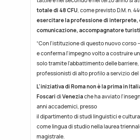
tattile e nel secondo e nel terzo anno si 
totale di 48 CFU
, come previsto D.M. n. 4
esercitare la professione di interprete, 
comunicazione, accompagnatore turistico
“Con l’istituzione di questo nuovo corso – 
e conferma l’impegno volto a costruire un
solo tramite l’abbattimento delle barrier
professionisti di alto profilo a servizio del
L'iniziativa di Roma non è la prima in Itali
Foscari
di
Venezia
che ha avviato l’inseg
anni accademici, presso
il dipartimento di studi linguistici e cultura
come lingua di studio nella laurea trienna
magistrale.