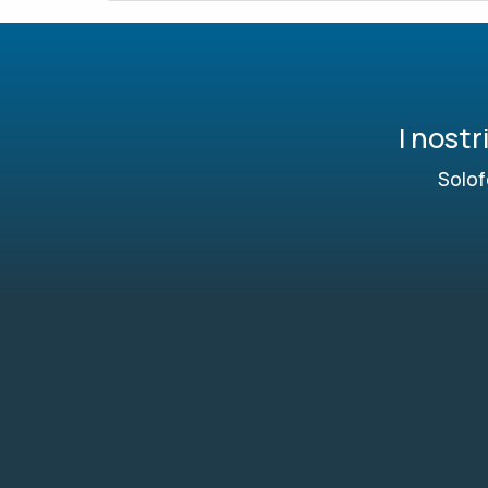
I nost
Solof