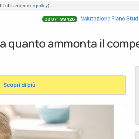
 l’utilizzo(
cookie policy
)
Valutazione Piano Stud
02 871 99 126
 a quanto ammonta il compen
- Scopri di più