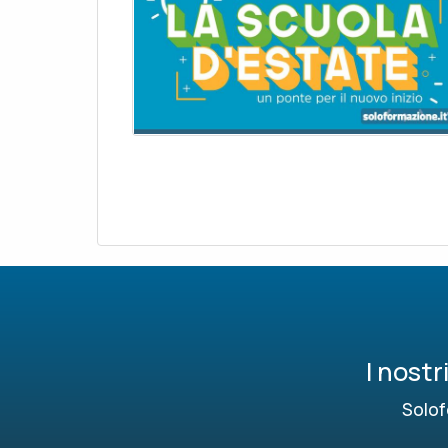
I nost
Solof