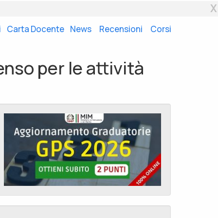
X
i
Carta Docente
News
Recensioni
Corsi
so per le attività