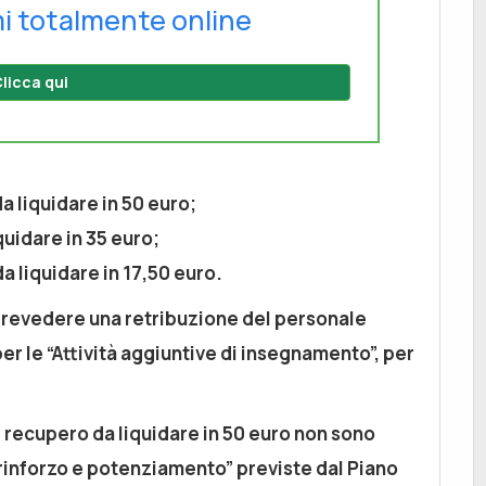
i totalmente online
licca qui
a liquidare in 50 euro;
uidare in 35 euro;
 liquidare in 17,50 euro.
 prevedere una retribuzione del personale
er le “Attività aggiuntive di insegnamento”, per
i recupero da liquidare in 50 euro non sono
“rinforzo e potenziamento” previste dal Piano