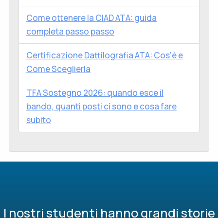
Come ottenere la CIAD ATA: guida
completa passo passo
Certificazione Dattilografia ATA: Cos'è e
Come Sceglierla
TFA Sostegno 2026: quando esce il
bando, quanti posti ci sono e cosa fare
subito
I nostri studenti hanno grandi storie