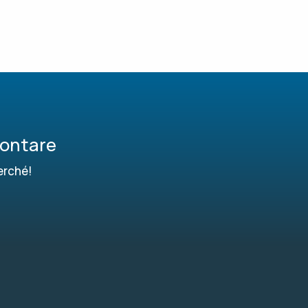
contare
erché!