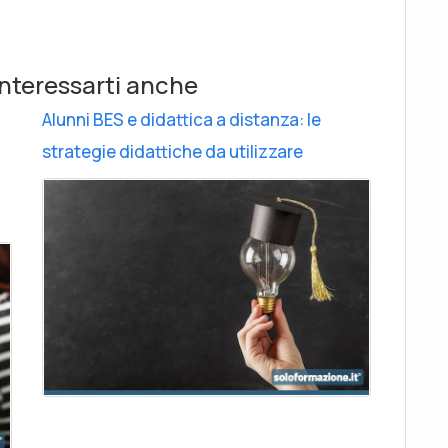
nteressarti anche
Alunni BES e didattica a distanza: le
strategie didattiche da utilizzare