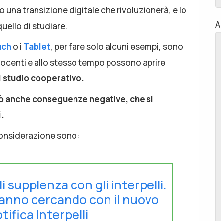
o una transizione digitale che rivoluzionerà, e lo
A
quello di studiare.
uch
o i
Tablet
, per fare solo alcuni esempi, sono
e docenti e allo stesso tempo possono aprire
di studio cooperativo.
erò anche conseguenze negative, che si
i.
n considerazione sono:
di supplenza con gli interpelli.
tanno cercando con il nuovo
tifica Interpelli