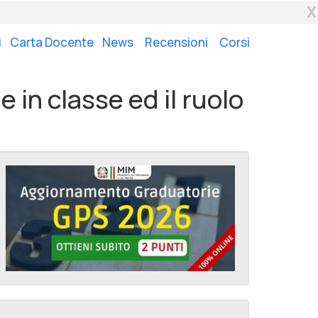
X
i
Carta Docente
News
Recensioni
Corsi
le in classe ed il ruolo