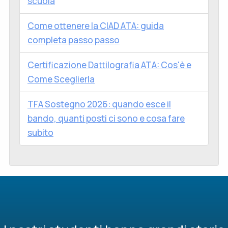
scuola
Come ottenere la CIAD ATA: guida
completa passo passo
Certificazione Dattilografia ATA: Cos'è e
Come Sceglierla
TFA Sostegno 2026: quando esce il
bando, quanti posti ci sono e cosa fare
subito