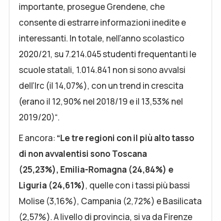
importante, prosegue Grendene, che
consente di estrarre informazioni inedite e
interessanti. In totale, nell’anno scolastico
2020/21, su 7.214.045 studenti frequentanti le
scuole statali, 1.014.841 non si sono avvalsi
dell’Irc (il 14,07%), con un trend in crescita
(erano il 12,90% nel 2018/19 e il 13,53% nel
2019/20)“.
E ancora:
“Le tre regioni con il più alto tasso
di non avvalentisi sono
Toscana
(25,23%), Emilia-Romagna (24,84%) e
Liguria (24,61%)
, quelle con i tassi più bassi
Molise (3,16%), Campania (2,72%) e Basilicata
(2,57%). A livello di provincia, si va da Firenze