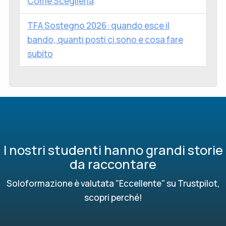
Come Sceglierla
TFA Sostegno 2026: quando esce il
bando, quanti posti ci sono e cosa fare
subito
I nostri studenti hanno grandi storie
da raccontare
Soloformazione è valutata "Eccellente" su Trustpilot,
scopri perché!