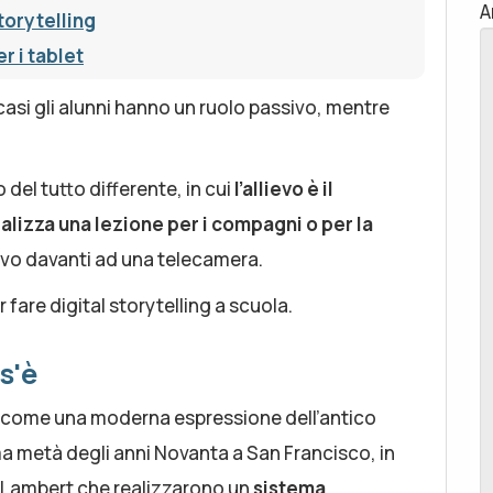
A
Storytelling
r i tablet
casi gli alunni hanno un ruolo passivo, mentre
 del tutto differente, in cui
l’allievo è il
alizza una lezione per i compagni o per la
ivo davanti ad una telecamera.
fare digital storytelling a scuola.
s'è
tto come una moderna espressione dell’antico
a metà degli anni Novanta a San Francisco, in
e Lambert che realizzarono un
sistema