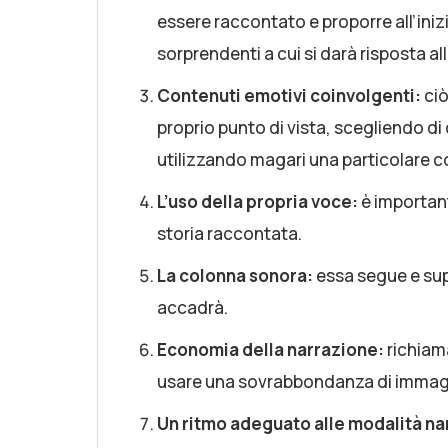
essere raccontato e proporre all’iniz
sorprendenti a cui si darà risposta al
Contenuti emotivi coinvolgenti:
cio
proprio punto di vista, scegliendo d
utilizzando magari una particolare 
L’uso della propria voce:
è important
storia raccontata.
La colonna sonora:
essa segue e supp
accadrà.
Economia della narrazione:
richiama
usare una sovrabbondanza di immagin
Un ritmo adeguato alle modalità nar