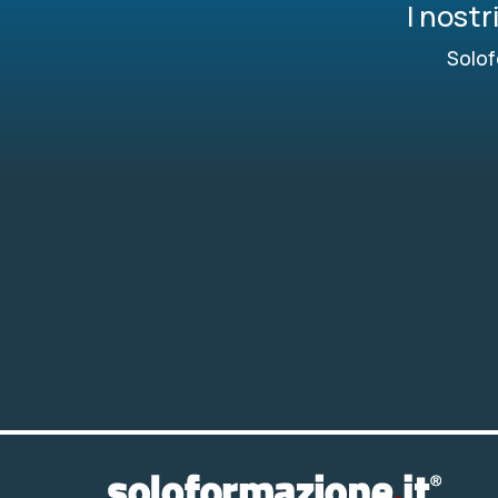
I nost
Solof