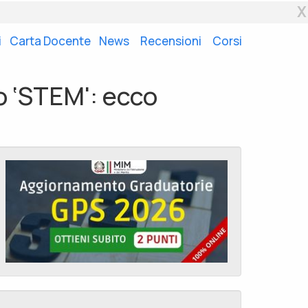
X
i
Carta Docente
News
Recensioni
Corsi
so ‘STEM': ecco