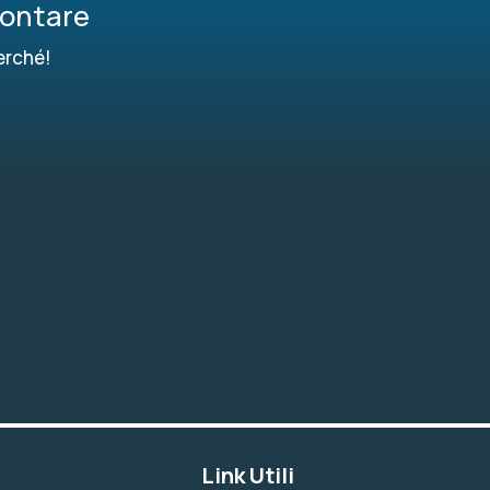
contare
erché!
Link Utili