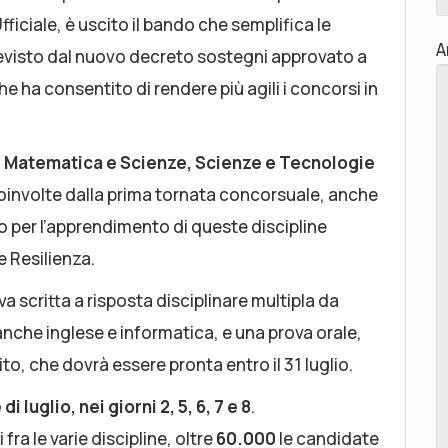
ficiale, è uscito il bando che semplifica le
A
evisto dal nuovo decreto sostegni approvato a
e ha consentito di rendere più agili i concorsi in
a, Matematica e Scienze, Scienze e Tecnologie
coinvolte dalla prima tornata concorsuale, anche
o per l’apprendimento di queste discipline
e Resilienza.
ova scritta a risposta disciplinare multipla da
che inglese e informatica, e una prova orale,
to, che dovrà essere pronta entro il 31 luglio.
 luglio, nei giorni 2, 5, 6, 7 e 8
.
 fra le varie discipline, oltre
60.000
le candidate