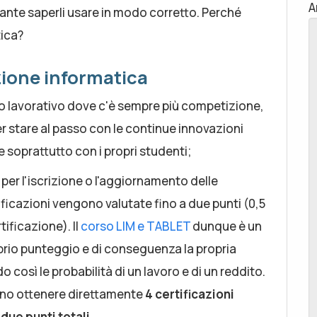
A
tante saperli usare in modo corretto. Perché
ica?
zione informatica
o lavorativo dove c'è sempre più competizione,
r stare al passo con le continue innovazioni
soprattutto con i propri studenti;
per l'iscrizione o l'aggiornamento delle
ificazioni vengono valutate fino a due punti (0,5
tificazione). Il
corso LIM e TABLET
dunque è un
prio punteggio e di conseguenza la propria
così le probabilità di un lavoro e di un reddito.
no ottenere direttamente
4 certificazioni
i
due punti totali.