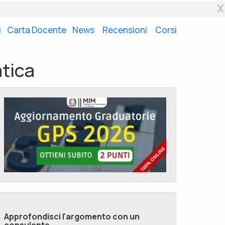
X
i
Carta Docente
News
Recensioni
Corsi
atica
Approfondisci l'argomento con un