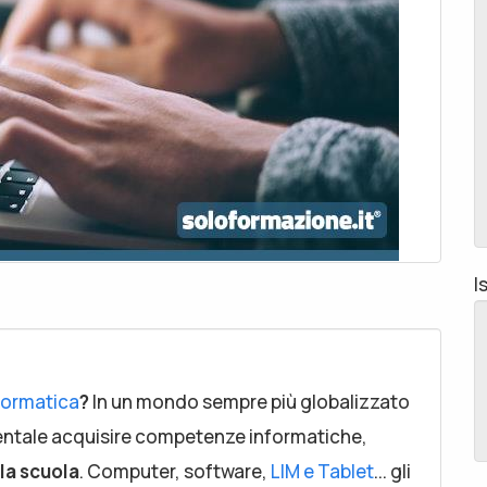
I
nformatica
?
In un mondo sempre più globalizzato
entale acquisire competenze informatiche,
la scuola
. Computer, software,
LIM e Tablet
... gli