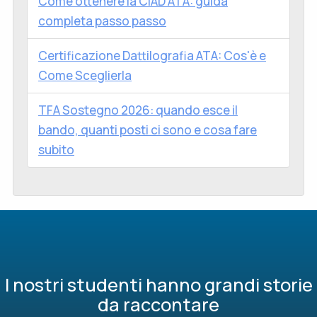
Come ottenere la CIAD ATA: guida
completa passo passo
Certificazione Dattilografia ATA: Cos'è e
Come Sceglierla
TFA Sostegno 2026: quando esce il
bando, quanti posti ci sono e cosa fare
subito
I nostri studenti hanno grandi storie
da raccontare