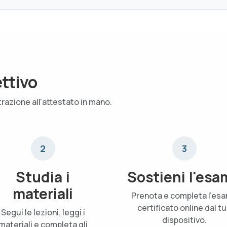
ettivo
trazione all'attestato in mano.
2
3
Studia i
Sostieni l'esa
materiali
Prenota e completa l'es
certificato online dal t
Segui le lezioni, leggi i
dispositivo.
materiali e completa gli