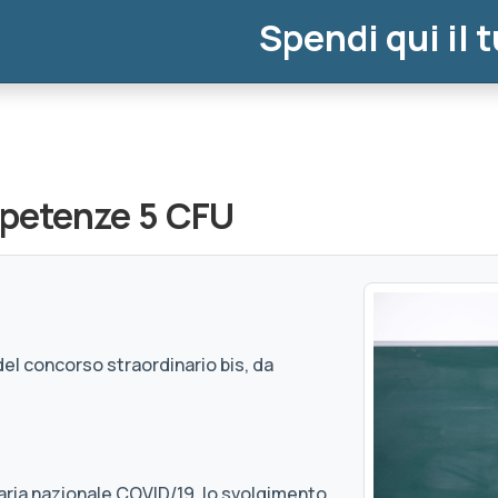
Spendi qui il 
mpetenze 5 CFU
i del concorso straordinario bis, da
ia nazionale COVID/19, lo svolgimento