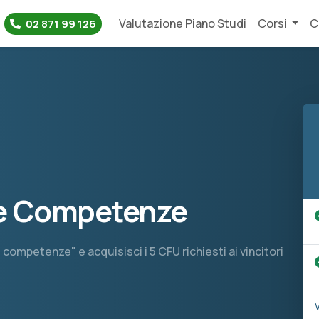
Valutazione Piano Studi
Corsi
C
02 871 99 126
le Competenze
e competenze" e acquisisci i 5 CFU richiesti ai vincitori
V