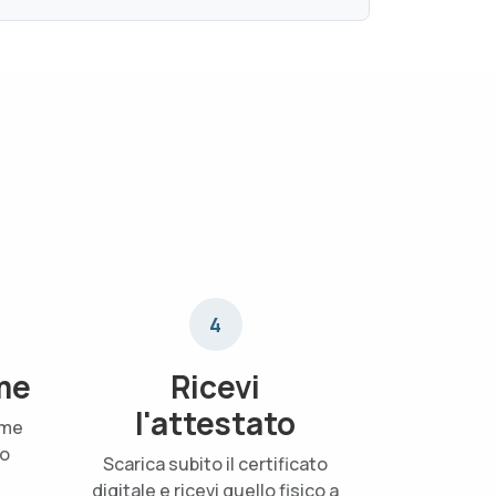
4
me
Ricevi
l'attestato
ame
uo
Scarica subito il certificato
digitale e ricevi quello fisico a