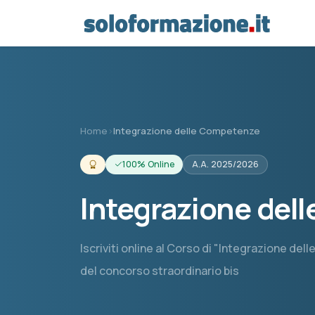
Vai al contenuto principale
Home
›
Integrazione delle Competenze
100% Online
A.A. 2025/2026
Integrazione del
Iscriviti online al Corso di "Integrazione dell
del concorso straordinario bis