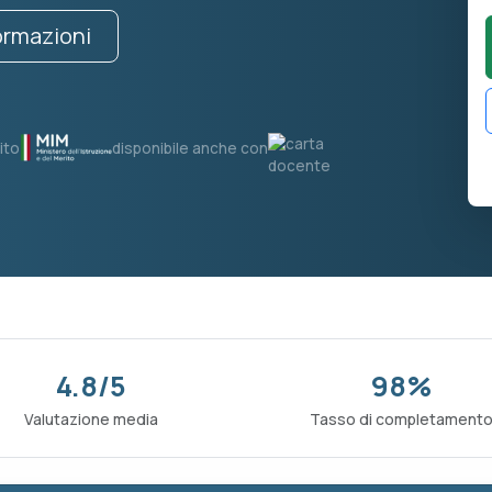
formazioni
ito
disponibile anche con
4.8/5
98%
Valutazione media
Tasso di completament