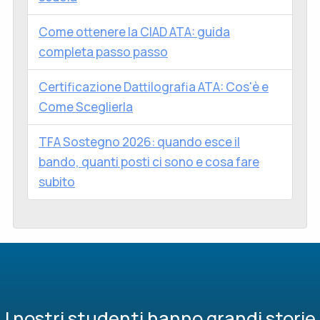
Come ottenere la CIAD ATA: guida
completa passo passo
Certificazione Dattilografia ATA: Cos'è e
Come Sceglierla
TFA Sostegno 2026: quando esce il
bando, quanti posti ci sono e cosa fare
subito
I nostri studenti hanno grandi storie