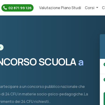
Valutazione Piano Studi
Corsi
C
02 871 99 126
e
CONCORSO SCUOLA
a
partecipare a un concorso pubblico nazionale che
sso di 24 CFU in materie socio-psico-pedagogiche.La
enimento dei 24 CFU richiesti..