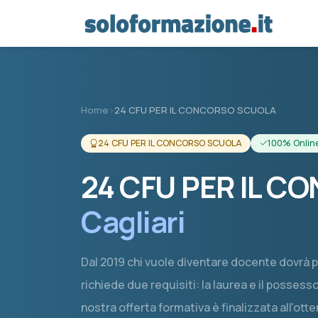
Vai al contenuto principale
Home
›
24 CFU PER IL CONCORSO SCUOLA
24 CFU PER IL CONCORSO SCUOLA
100% Onlin
24 CFU PER IL 
Cagliari
Dal 2019 chi vuole diventare docente dovrà 
richiede due requisiti: la laurea e il posse
nostra offerta formativa è finalizzata all'ott