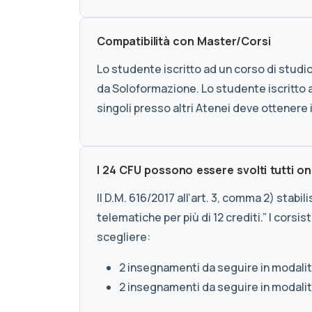
Compatibilità con Master/Corsi
Lo studente iscritto ad un corso di studio
da Soloformazione. Lo studente iscritto ad
singoli presso altri Atenei deve ottenere 
I 24 CFU possono essere svolti tutti on
Il D.M. 616/2017 all’art. 3, comma 2) stab
telematiche per più di 12 crediti.” I corsi
scegliere:
2 insegnamenti da seguire in modali
2 insegnamenti da seguire in modal