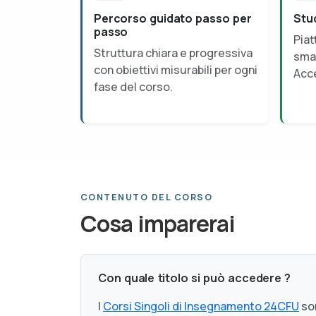
Percorso guidato passo per
Stu
passo
Piat
Struttura chiara e progressiva
smar
con obiettivi misurabili per ogni
Acce
fase del corso.
CONTENUTO DEL CORSO
Cosa imparerai
Con quale titolo si può accedere ?
I
Corsi Singoli di Insegnamento 24CFU
son