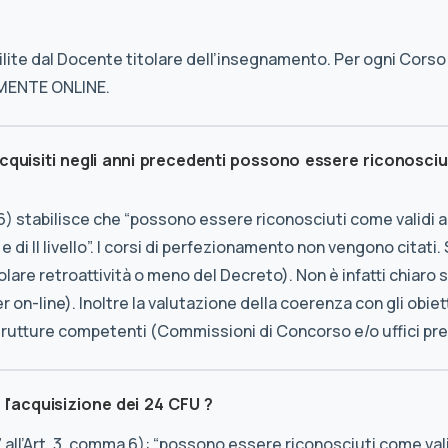
ite dal Docente titolare dell’insegnamento. Per ogni Corso 
AMENTE ONLINE.
acquisiti negli anni precedenti possono essere riconosci
ma 6) stabilisce che “possono essere riconosciuti come validi 
 e di II livello”. I corsi di perfezionamento non vengono citat
colare retroattività o meno del Decreto). Non è infatti chiar
ster on-line). Inoltre la valutazione della coerenza con gli obie
trutture competenti (Commissioni di Concorso e/o uffici pr
 l'acquisizione dei 24 CFU ?
 all’Art. 3, comma 6): “possono essere riconosciuti come vali