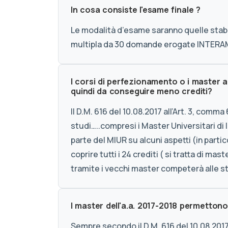
In cosa consiste l'esame finale ?
Le modalità d’esame saranno quelle stabil
multipla da 30 domande erogate INTER
I corsi di perfezionamento o i master 
quindi da conseguire meno crediti?
Il D.M. 616 del 10.08.2017 all’Art. 3, com
studi…..compresi i Master Universitari di I
parte del MIUR su alcuni aspetti (in parti
coprire tutti i 24 crediti ( si tratta di ma
tramite i vecchi master competerà alle s
I master dell'a.a. 2017-2018 permettono
Sempre secondo il D.M. 616 del 10.08.2017