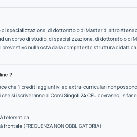
 di specializzazione, di dottorato o di Master di altro Ateneo
 un corso di studio, di specializzazione, di dottorato o di M
il preventivo nulla osta dalla competente struttura didattica
line ?
ilisce che “i crediti aggiuntivi ed extra-curriculari non posso
sti che si iscriveranno ai Corsi Singoli 24 CFU dovranno, in fa
tà telematica
ità frontale (FREQUENZA NON OBBLIGATORIA)