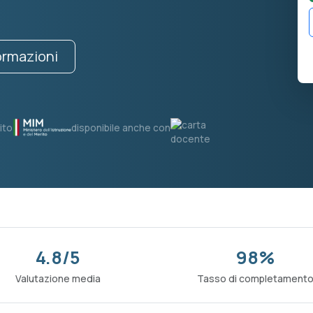
formazioni
ito
disponibile anche con
4.8/5
98%
Valutazione media
Tasso di completament