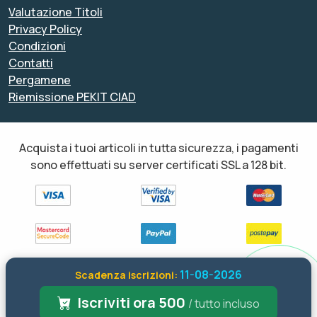
Valutazione Titoli
Privacy Policy
Condizioni
Contatti
Pergamene
Riemissione PEKIT CIAD
Acquista i tuoi articoli in tutta sicurezza, i pagamenti
sono effettuati su server certificati SSL a 128 bit.
11-08-2026
Scadenza iscrizioni:
Tutti i diritti sono riservati ed è vietata anche la riproduzione
parziale. Il layout e le schede informative, sia web che inviate via
Iscriviti ora 500
/ tutto incluso
email sono di proprietà di soloformazione.it pertanto è fatto