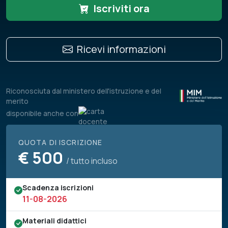
Iscriviti ora
Ricevi informazioni
Riconosciuta dal ministero dell'istruzione e del
merito
disponibile anche con
QUOTA DI ISCRIZIONE
€
500
/ tutto incluso
Scadenza iscrizioni
11-08-2026
Materiali didattici