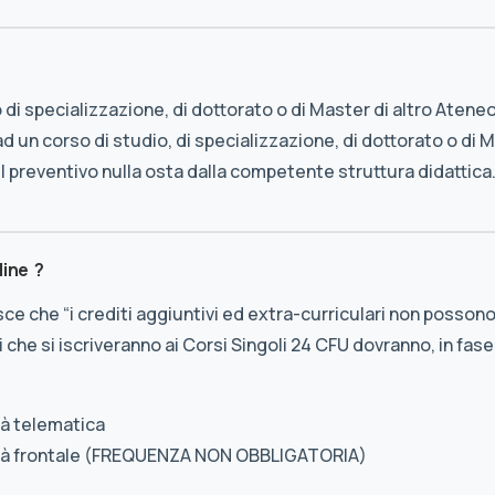
 di specializzazione, di dottorato o di Master di altro Ateneo
 un corso di studio, di specializzazione, di dottorato o di M
il preventivo nulla osta dalla competente struttura didattica
line ?
ilisce che “i crediti aggiuntivi ed extra-curriculari non posso
sti che si iscriveranno ai Corsi Singoli 24 CFU dovranno, in fa
tà telematica
ità frontale (FREQUENZA NON OBBLIGATORIA)