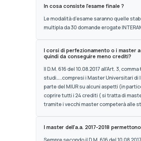
In cosa consiste l'esame finale ?
Le modalità d’esame saranno quelle stabil
multipla da 30 domande erogate INTER
I corsi di perfezionamento o i master 
quindi da conseguire meno crediti?
Il D.M. 616 del 10.08.2017 all’Art. 3, com
studi…..compresi i Master Universitari di I
parte del MIUR su alcuni aspetti (in parti
coprire tutti i 24 crediti ( si tratta di ma
tramite i vecchi master competerà alle s
I master dell'a.a. 2017-2018 permettono
Sempre secondo il D.M. 616 del 10.08.2017