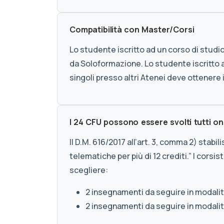
Compatibilità con Master/Corsi
Lo studente iscritto ad un corso di studio
da Soloformazione. Lo studente iscritto ad
singoli presso altri Atenei deve ottenere 
I 24 CFU possono essere svolti tutti on
Il D.M. 616/2017 all’art. 3, comma 2) stab
telematiche per più di 12 crediti.” I corsi
scegliere:
2 insegnamenti da seguire in modali
2 insegnamenti da seguire in modal