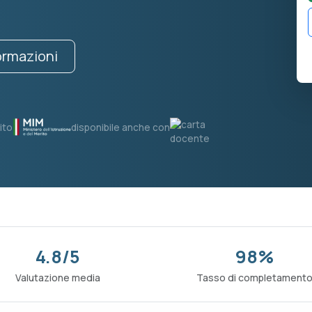
formazioni
ito
disponibile anche con
4.8/5
98%
Valutazione media
Tasso di completament