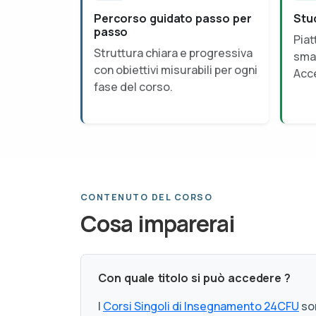
Percorso guidato passo per
Stu
passo
Piat
Struttura chiara e progressiva
smar
con obiettivi misurabili per ogni
Acce
fase del corso.
CONTENUTO DEL CORSO
Cosa imparerai
Con quale titolo si può accedere ?
I
Corsi Singoli di Insegnamento 24CFU
son