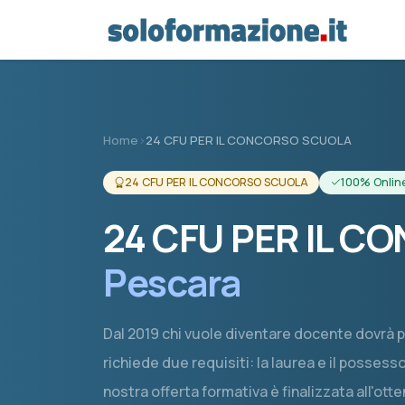
Vai al contenuto principale
Home
›
24 CFU PER IL CONCORSO SCUOLA
24 CFU PER IL CONCORSO SCUOLA
100% Onlin
24 CFU PER IL 
Pescara
Dal 2019 chi vuole diventare docente dovrà 
richiede due requisiti: la laurea e il posse
nostra offerta formativa è finalizzata all'ott