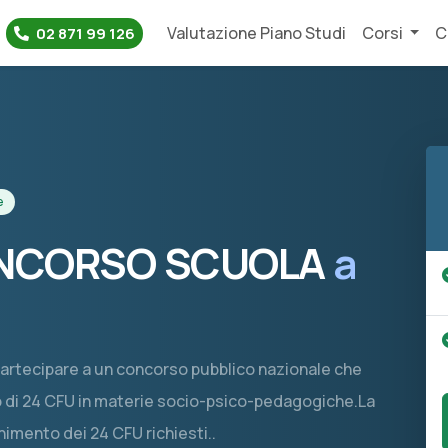
Valutazione Piano Studi
Corsi
C
02 871 99 126
e
CONCORSO SCUOLA
a
partecipare a un concorso pubblico nazionale che
sso di 24 CFU in materie socio-psico-pedagogiche.La
enimento dei 24 CFU richiesti..