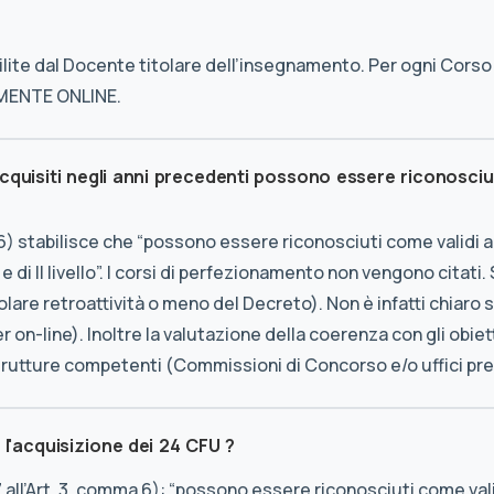
ite dal Docente titolare dell’insegnamento. Per ogni Corso 
AMENTE ONLINE.
acquisiti negli anni precedenti possono essere riconosci
ma 6) stabilisce che “possono essere riconosciuti come validi 
 e di II livello”. I corsi di perfezionamento non vengono citat
colare retroattività o meno del Decreto). Non è infatti chiar
ster on-line). Inoltre la valutazione della coerenza con gli obie
trutture competenti (Commissioni di Concorso e/o uffici pr
 l'acquisizione dei 24 CFU ?
 all’Art. 3, comma 6): “possono essere riconosciuti come vali