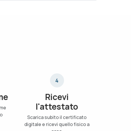
4
me
Ricevi
l'attestato
ame
uo
Scarica subito il certificato
digitale e ricevi quello fisico a