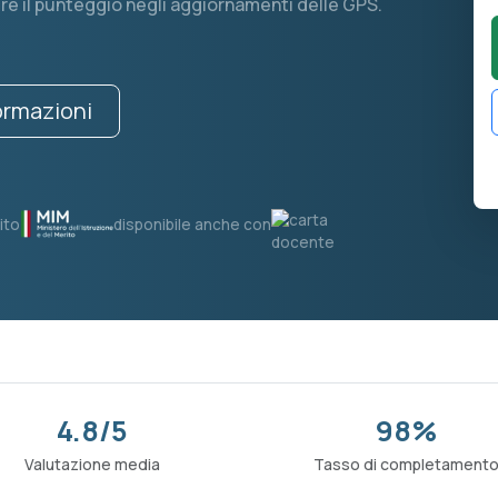
re il punteggio negli aggiornamenti delle GPS.
formazioni
ito
disponibile anche con
4.8/5
98%
Valutazione media
Tasso di completament