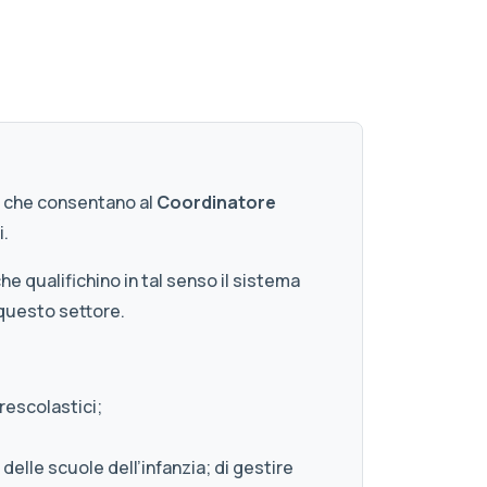
e che consentano al
Coordinatore
i.
e qualifichino in tal senso il sistema
r questo settore.
rescolastici;
delle scuole dell’infanzia; di gestire