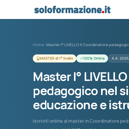
Vai al contenuto principale
Home
›
Master I° LIVELLO Il Coordinatore pedagogi
MASTER di 1° livello
100% Online
A.A. 202
Master I° LIVELLO
pedagogico nel s
educazione e ist
Iscriviti online al master in Coordinatore peda