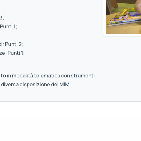
3;
Punti 1;
: Punti 2;
e: Punti 1;
uto in modalità telematica con strumenti
 diversa disposizione del MIM.