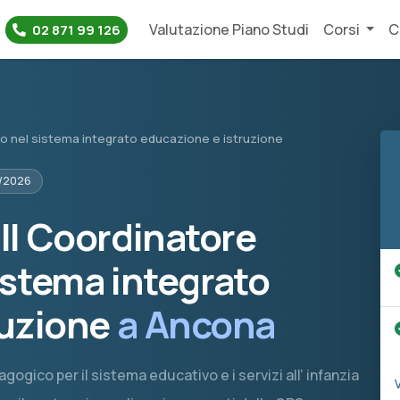
Valutazione Piano Studi
Corsi
C
02 871 99 126
co nel sistema integrato educazione e istruzione
5/2026
 Il Coordinatore
istema integrato
ruzione
a Ancona
gogico per il sistema educativo e i servizi all’ infanzia
V