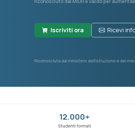
riconosciuto dal MIUR e valido per aumentae
Iscriviti ora
Ricevi in
Riconosciuta dal ministero dell'istruzione e del mer
12.000+
Studenti formati