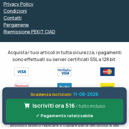
Privacy Policy
Condizioni
Contatti
Pergamene
Riemissione PEKIT CIAD
Acquista i tuoi articoli in tutta sicurezza, i pagamenti
sono effettuati su server certificati SSL a 128 bit.
11-08-2026
Scadenza iscrizioni:
Iscriviti ora 516
Tutti i diritti sono riservati ed è vietata anche la riproduzione
/ tutto incluso
parziale. Il layout e le schede informative, sia web che inviate via
✓ Pagamento rateizzabile
email sono di proprietà di soloformazione.it pertanto è fatto
assoluto divieto replicare o copiare parte del layout e dei