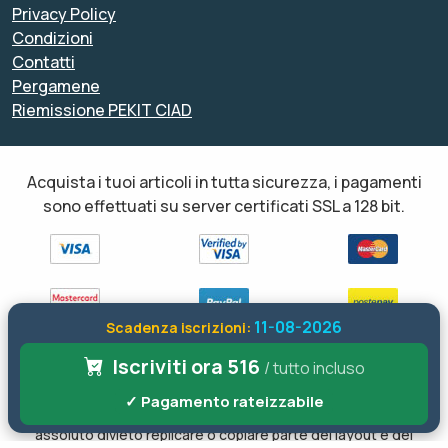
Privacy Policy
Condizioni
Contatti
Pergamene
Riemissione PEKIT CIAD
Acquista i tuoi articoli in tutta sicurezza, i pagamenti
sono effettuati su server certificati SSL a 128 bit.
11-08-2026
Scadenza iscrizioni:
Iscriviti ora 516
Tutti i diritti sono riservati ed è vietata anche la riproduzione
/ tutto incluso
parziale. Il layout e le schede informative, sia web che inviate via
✓ Pagamento rateizzabile
email sono di proprietà di soloformazione.it pertanto è fatto
assoluto divieto replicare o copiare parte del layout e dei