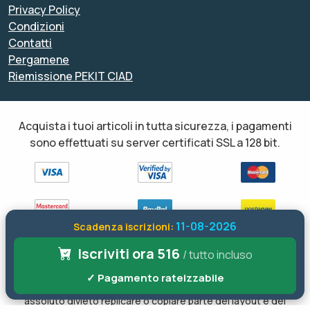
Privacy Policy
Condizioni
Contatti
Pergamene
Riemissione PEKIT CIAD
Acquista i tuoi articoli in tutta sicurezza, i pagamenti
sono effettuati su server certificati SSL a 128 bit.
11-08-2026
Scadenza iscrizioni:
Iscriviti ora 516
Tutti i diritti sono riservati ed è vietata anche la riproduzione
/ tutto incluso
parziale. Il layout e le schede informative, sia web che inviate via
✓ Pagamento rateizzabile
email sono di proprietà di soloformazione.it pertanto è fatto
assoluto divieto replicare o copiare parte del layout e dei