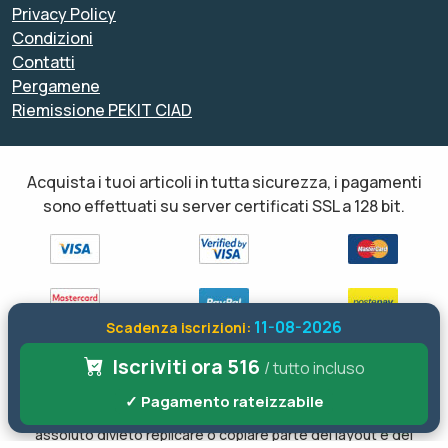
Privacy Policy
Condizioni
Contatti
Pergamene
Riemissione PEKIT CIAD
Acquista i tuoi articoli in tutta sicurezza, i pagamenti
sono effettuati su server certificati SSL a 128 bit.
11-08-2026
Scadenza iscrizioni:
Iscriviti ora 516
Tutti i diritti sono riservati ed è vietata anche la riproduzione
/ tutto incluso
parziale. Il layout e le schede informative, sia web che inviate via
✓ Pagamento rateizzabile
email sono di proprietà di soloformazione.it pertanto è fatto
assoluto divieto replicare o copiare parte del layout e dei