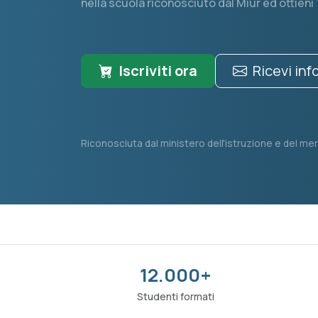
nella scuola riconosciuto dal Miur ed ottieni 
Iscriviti ora
Ricevi in
Riconosciuta dal ministero dell'istruzione e del mer
12.000+
Studenti formati