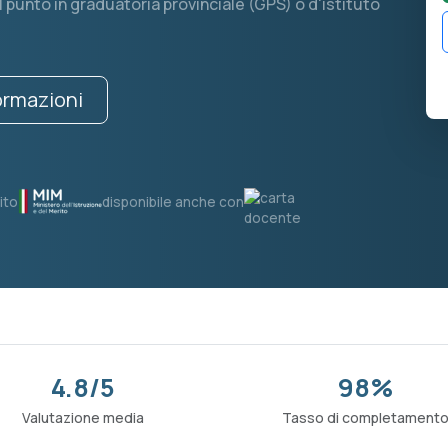
1 punto in graduatoria provinciale (GPS) o d'istituto
formazioni
ito
disponibile anche con
4.8/5
98%
Valutazione media
Tasso di completament