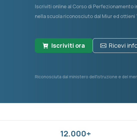
Iscriviti online al Corso di Perfezionamento
nella scuola riconosciuto dal Miur ed ottieni 
Iscriviti ora
Ricevi in
Riconosciuta dal ministero dell'istruzione e del mer
12.000+