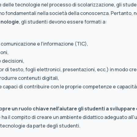
 delle tecnologie nel processo di scolarizzazione, gli studen
o fondamentali nella società della conoscenza. Pertanto, ne
cnologie
, gli studenti devono essere formati a:
a comunicazione e l’informazione (TIC),
oni,
 decisioni,
or di testo, fogli elettronici, presentazioni, ecc.) in modo cr
rodurre contenuti digitali,
i e capaci di contribuire con le proprie competenze e capacit
copre un ruolo chiave nell’aiutare gli studenti a sviluppa
 ha il compito di creare un ambiente didattico adeguato all’u
tecnologie da parte degli studenti.