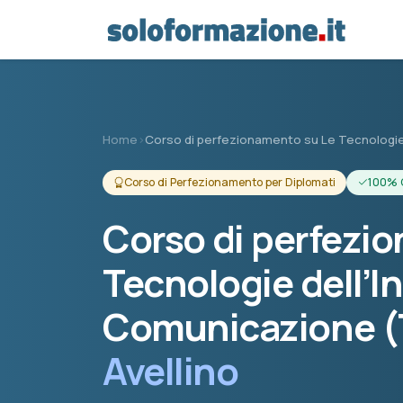
Vai al contenuto principale
Home
›
Corso di perfezionamento su Le Tecnologie 
Corso di Perfezionamento per Diplomati
100% 
Corso di perfezi
Tecnologie dell’I
Comunicazione (T
Avellino