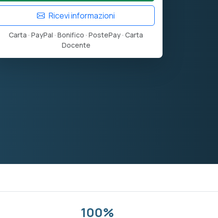
Ricevi informazioni
Carta · PayPal · Bonifico · PostePay · Carta
Docente
100%