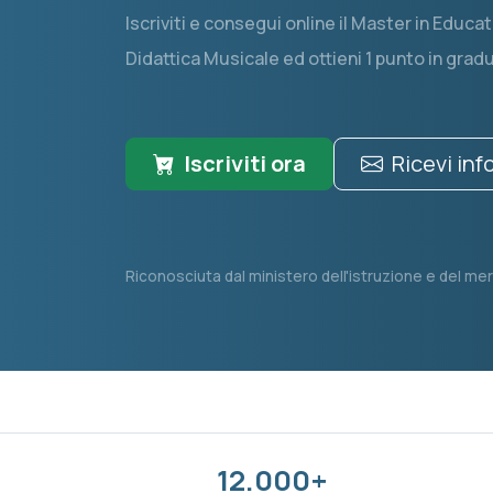
Iscriviti e consegui online il Master in Edu
Didattica Musicale ed ottieni 1 punto in gradu
Iscriviti ora
Ricevi in
Riconosciuta dal ministero dell'istruzione e del mer
12.000+