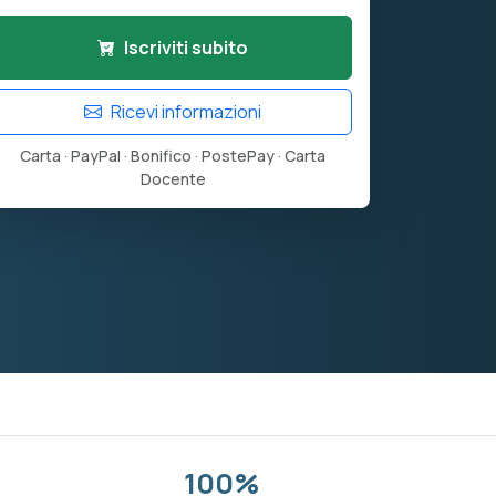
Iscriviti subito
Ricevi informazioni
Carta · PayPal · Bonifico · PostePay · Carta
Docente
100%