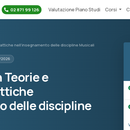
Valutazione Piano Studi
Corsi
C
02 871 99 126
attiche nell’insegnamento delle discipline Musicali
5/2026
n Teorie e
ttiche
 delle discipline
V