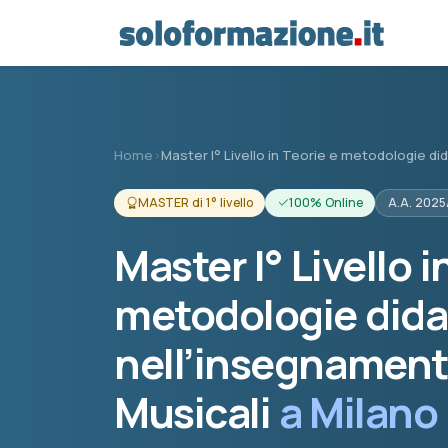
Vai al contenuto principale
Home
›
Master I° Livello in Teorie e metodologie did
MASTER di 1° livello
100% Online
A.A. 202
Master I° Livello i
metodologie dida
nell’insegnamento
Musicali
a Milano