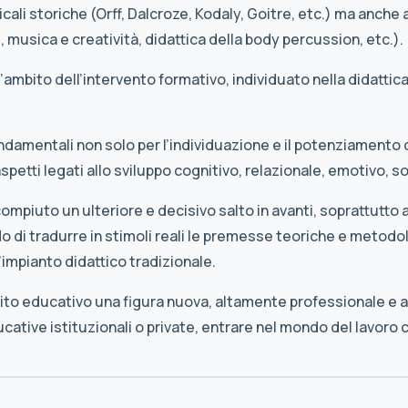
cali storiche (Orff, Dalcroze, Kodaly, Goitre, etc.) ma anch
 musica e creatività, didattica della body percussion, etc.).
’ambito dell’intervento formativo, individuato nella didattic
fondamentali non solo per l’individuazione e il potenziamento
aspetti legati allo sviluppo cognitivo, relazionale, emotivo, so
compiuto un ulteriore e decisivo salto in avanti, soprattutto 
ado di tradurre in stimoli reali le premesse teoriche e metod
impianto didattico tradizionale.
uito educativo una figura nuova, altamente professionale e 
cative istituzionali o private, entrare nel mondo del lavoro 