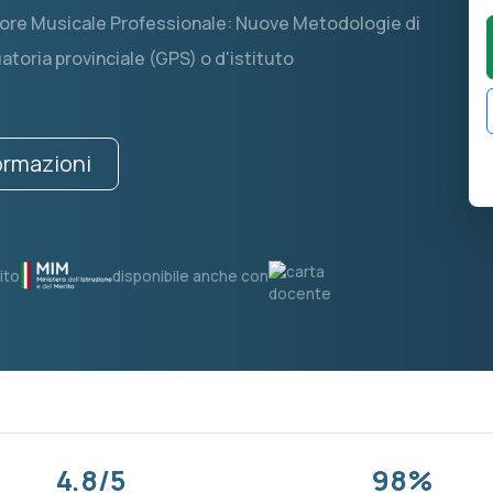
catore Musicale Professionale: Nuove Metodologie di
atoria provinciale (GPS) o d'istituto
formazioni
ito
disponibile anche con
4.8/5
98%