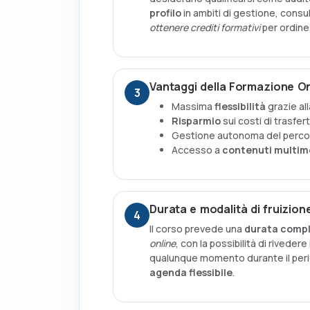
profilo
in ambiti di gestione, consu
ottenere crediti formativi
per ordine
Vantaggi della Formazione On
3
Massima
flessibilità
grazie al
Risparmio
sui costi di trasfer
Gestione autonoma del percors
Accesso a
contenuti multime
Durata e modalità di fruizion
4
Il corso prevede una
durata comple
online
, con la possibilità di riveder
qualunque momento durante il perio
agenda flessibile
.