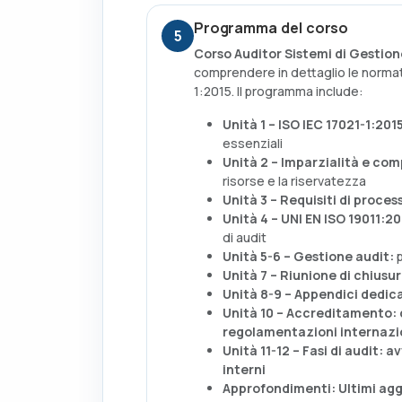
Programma del corso
5
Corso Auditor Sistemi di Gestion
comprendere in dettaglio le normat
1:2015. Il programma include:
Unità 1 – ISO IEC 17021-1:201
essenziali
Unità 2 – Imparzialità e co
risorse e la riservatezza
Unità 3 – Requisiti di proces
Unità 4 – UNI EN ISO 19011:20
di audit
Unità 5-6 – Gestione audit:
p
Unità 7 – Riunione di chiusur
Unità 8-9 – Appendici dedica
Unità 10 – Accreditamento:
regolamentazioni internazi
Unità 11-12 – Fasi di audit:
av
interni
Approfondimenti:
Ultimi ag