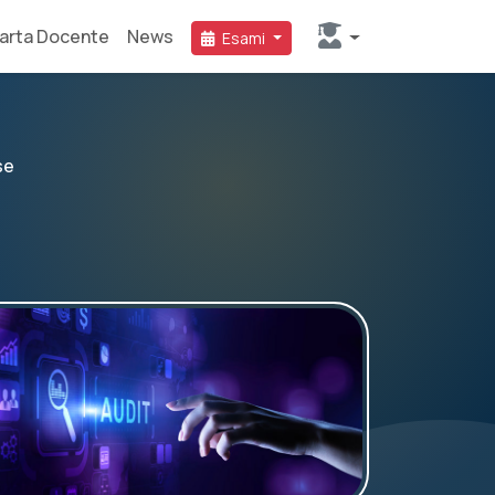
arta Docente
News
Esami
se