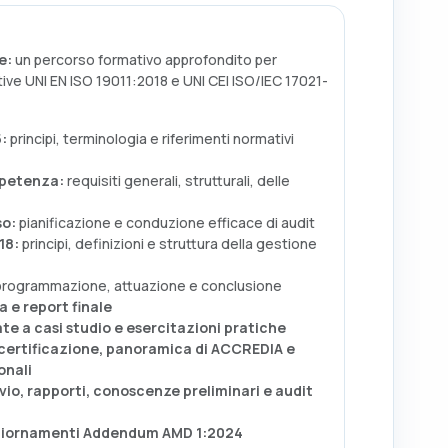
e:
un percorso formativo approfondito per
ive UNI EN ISO 19011:2018 e UNI CEI ISO/IEC 17021-
5:
principi, terminologia e riferimenti normativi
mpetenza:
requisiti generali, strutturali, delle
so:
pianificazione e conduzione efficace di audit
18:
principi, definizioni e struttura della gestione
rogrammazione, attuazione e conclusione
a e report finale
te a casi studio e esercitazioni pratiche
certificazione, panoramica di ACCREDIA e
onali
vio, rapporti, conoscenze preliminari e audit
giornamenti Addendum AMD 1:2024