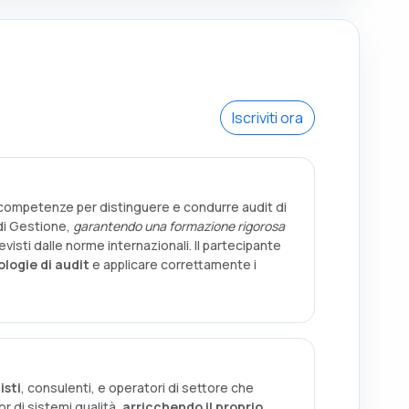
Iscriviti ora
 competenze per distinguere e condurre audit di
di Gestione,
garantendo una formazione rigorosa
visti dalle norme internazionali. Il partecipante
ologie di audit
e applicare correttamente i
isti
, consulenti, e operatori di settore che
r di sistemi qualità,
arricchendo il proprio