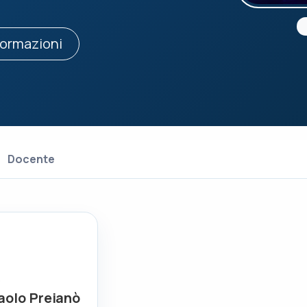
formazioni
Docente
e
Paolo Preianò