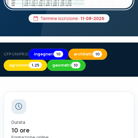
Termine iscrizione:
11-08-2026
ingegneri
architetti
CFP UNIPRO:
10
10
agronomi
geometri
1.25
10
Durata
10
ore
Formazione online