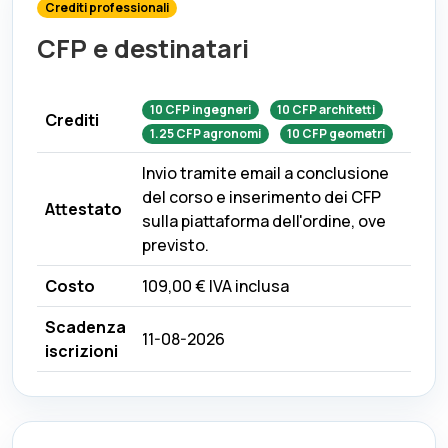
Crediti professionali
CFP e destinatari
10
CFP
ingegneri
10
CFP
architetti
Crediti
1.25
CFP
agronomi
10
CFP
geometri
Invio tramite email a conclusione
del corso e inserimento dei CFP
Attestato
sulla piattaforma dell'ordine, ove
previsto.
Costo
109,00 €
IVA inclusa
Scadenza
11-08-2026
iscrizioni