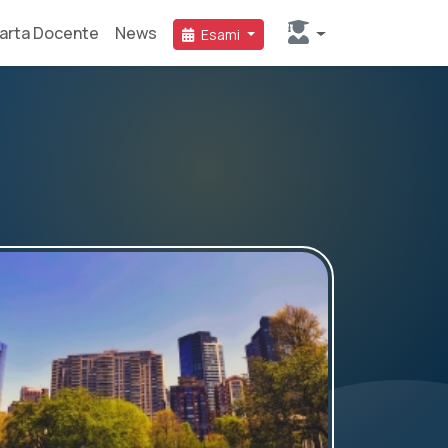
arta Docente
News
Esami