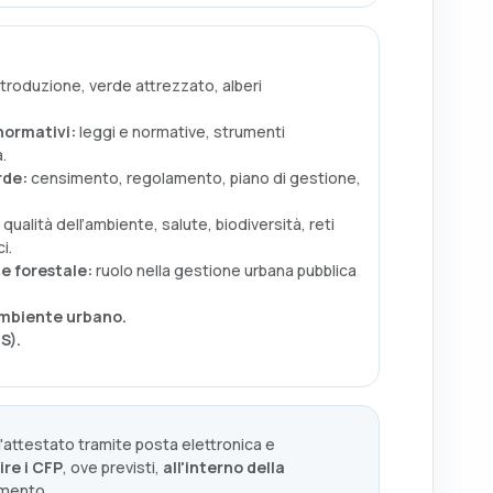
troduzione, verde attrezzato, alberi
normativi:
leggi e normative, strumenti
.
rde:
censimento, regolamento, piano di gestione,
qualità dell’ambiente, salute, biodiversità, reti
i.
e forestale:
ruolo nella gestione urbana pubblica
 ambiente urbano.
S).
l'attestato tramite posta elettronica e
ire i CFP
, ove previsti,
all'interno della
imento.