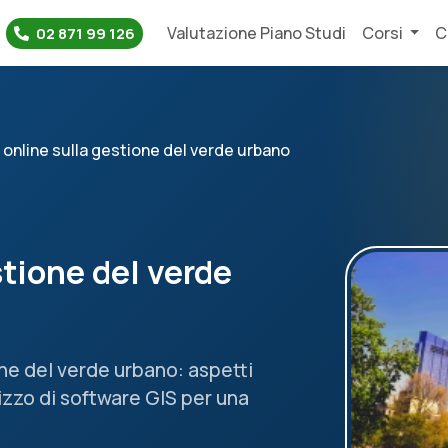
Valutazione Piano Studi
Corsi
C
02 871 99 126
online sulla gestione del verde urbano
stione del verde
one del verde urbano: aspetti
lizzo di software GIS per una