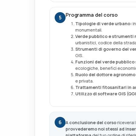
Programma del corso
5
Tipologie di verde urbano:
in
monumentali.
Verde pubblico e strumenti 
urbanistici, codice della strada
Strumenti di governo del ve
GIS.
Funzioni del verde pubblico:
ecologiche, benefici economic
Ruolo del dottore agronomo 
e privata.
Trattamenti fitosanitari in
Utilizzo di software GIS (QGI
6
A conclusione del corso
riceverai 
provvederemo noi stessi ad inser
piattaforma
del tuo ordine di rifer