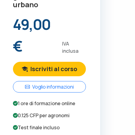
urbano
49,00
€
IVA
inclusa
Iscriviti al corso
Voglio informazioni
1
ore di formazione online
0.125
CFP per
agronomi
Test finale incluso