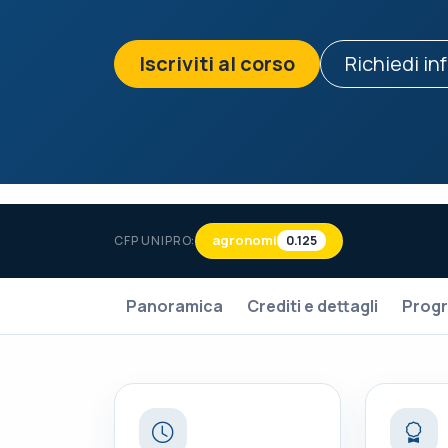
Iscriviti al corso
Richiedi in
agronomi
CFP UNIPRO:
0.125
Panoramica
Crediti e dettagli
Prog