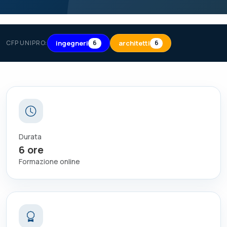
ingegneri
architetti
CFP UNIPRO:
6
6
Durata
6
ore
Formazione online