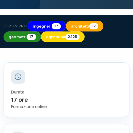
ingegneri
architetti
CFP UNIPRO:
17
17
geometri
agronomi
17
2.125
Durata
17
ore
Formazione online