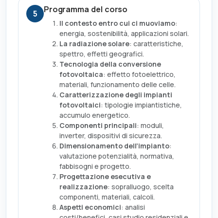
Programma del corso
5
Il contesto entro cui ci muoviamo
:
energia, sostenibilità, applicazioni solari.
La radiazione solare
: caratteristiche,
spettro, effetti geografici.
Tecnologia della conversione
fotovoltaica
: effetto fotoelettrico,
materiali, funzionamento delle celle.
Caratterizzazione degli impianti
fotovoltaici
: tipologie impiantistiche,
accumulo energetico.
Componenti principali
: moduli,
inverter, dispositivi di sicurezza.
Dimensionamento dell’impianto
:
valutazione potenzialità, normativa,
fabbisogni e progetto.
Progettazione esecutiva e
realizzazione
: sopralluogo, scelta
componenti, materiali, calcoli.
Aspetti economici
: analisi
costi/benefici, casi studio residenziali e