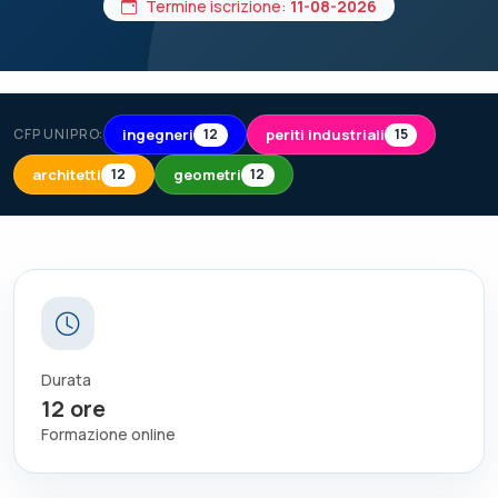
Termine iscrizione:
11-08-2026
ingegneri
periti industriali
CFP UNIPRO:
12
15
architetti
geometri
12
12
Durata
12
ore
Formazione online