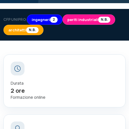
ingegneri
periti industriali
CFP UNIPRO:
2
N.B.
architetti
N.B.
Durata
2
ore
Formazione online