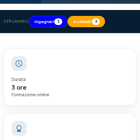
ingegneri
architetti
CFP UNIPRO:
3
3
Durata
3
ore
Formazione online