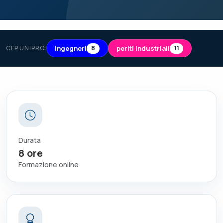
ingegneri
periti industriali
CFP UNIPRO:
8
11
Durata
8
ore
Formazione online